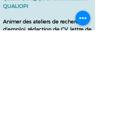
QUALIOPI
Animer des ateliers de recherche
d’emploi, rédaction de CV, lettre de
motivation, utilisation des réseaux
sociaux (Linkedin, Facebook Pro)
Former les utilisateurs à la
recherche d’information et à la
veille (outil Netvibes)
Analyser le besoin pour proposer
une offre de formation adéquate
Mettre en place sur veille sur la
formation professionnelle et sur la
réforme