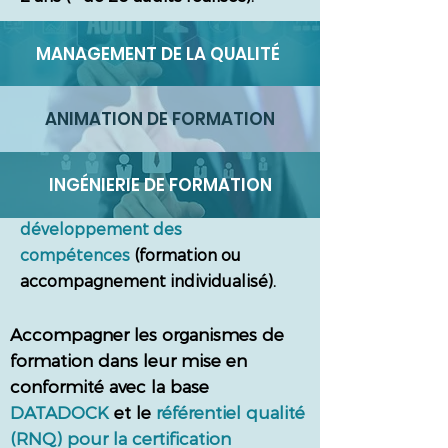
J'accompagne aussi les OF dans
MANAGEMENT DE LA QUALITÉ
leur mise en conformité qualité
pour préparer avec eux le
ANIMATION DE FORMATION
référencement Datadock
et/ou
la
nouvelle certification qualité
QUALIOPI (RNQ)
des organismes
INGÉNIERIE DE FORMATION
concourants
au
développement
des
compétences
(formation ou
accompagnement individualisé).
Accompagner les organismes de
formation dans leur mise en
conformité avec la base
DATADOCK
et le
référentiel qualité
(RNQ) pour la certification